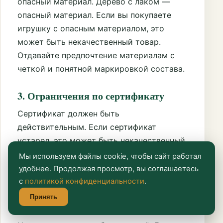
опасный материал. Дерево с лаком —
опасный материал. Если вы покупаете
игрушку с опасным материалом, это
может быть некачественный товар.
Отдавайте предпочтение материалам с
четкой и понятной маркировкой состава.
3. Ограничения по сертификату
Сертификат должен быть
действительным. Если сертификат
устарел, это может быть некачественный
товар. Даже если товар пролежал на
Мы используем файлы cookie, чтобы сайт работал
складе, срок годности пластика и
удобнее. Продолжая просмотр, вы соглашаетесь
красителей ограничен.
с
политикой конфиденциальности
.
Принять
4. Ограничения по инструкции