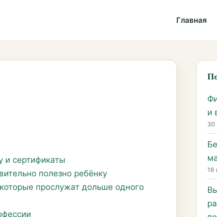
Главная
По
Фи
и 
30
Бе
ма
у и сертификаты
19 
вительно полезно ребёнку
 которые прослужат дольше одного
Вы
ра
офессии