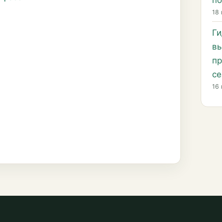
по
18 
Ги
вы
пр
се
16 